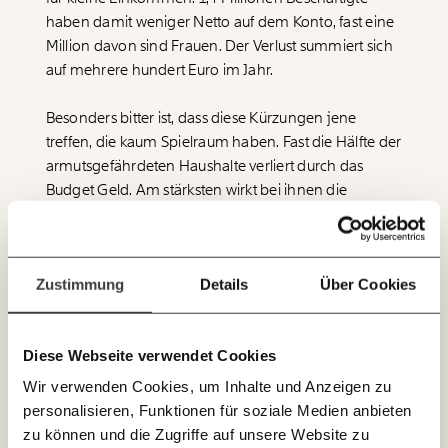
Werde
und wir können gemeinsam
Fördermitglied
haben damit weniger Netto auf dem Konto, fast eine
unsere Wirtschaft so gestalten, dass sie für alle
Million davon sind Frauen. Der Verlust summiert sich
funktioniert. Unsere Recherchen sind für alle frei im
auf mehrere hundert Euro im Jahr.
Netz. Unabhängig und werbefrei. Und das wird auch
so bleiben. Kämpf’ mit uns für den Fortschritt und
Besonders bitter ist, dass diese Kürzungen jene
unterstütze uns mit Deinem Mitgliedsbeitrag.
treffen, die kaum Spielraum haben. Fast die Hälfte der
Du überweist lieber direkt?
armutsgefährdeten Haushalte verliert durch das
Hier unsere IBAN: AT34 4300 0498 0007 6017
Budget Geld. Am stärksten wirkt bei ihnen die
Immer auf dem
ausbleibende Anpassung der Familienleistungen. Für
Deine Spende absetzen:
Fragen und Antworten.
Laufenden bleiben
Betroffene heißt das nicht weniger Komfort, sondern
mit unseren gratis
weniger Puffer: Eine Rechnung bleibt liegen, der
Zustimmung
Details
Über Cookies
Einkauf wird kleiner.
E-Mail-Newslettern!
Es trifft überproportional Mütter. Denn die
Diese Webseite verwendet Cookies
Familienarbeit wird noch immer überwiegend von
JETZT
Frauen getragen. Viele arbeiten deshalb Teilzeit, auch
Wir verwenden Cookies, um Inhalte und Anzeigen zu
EINFACH
weil oft passende Kinderbetreuung fehlt. Gleichzeitig
personalisieren, Funktionen für soziale Medien anbieten
TEILEN.
werden jene Leistungen entwertet, die im
zu können und die Zugriffe auf unsere Website zu