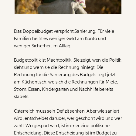
Paper der Woche
Kürzungslandkarte
Projekte
Erbschaftssteuer-Rechner
Koalitions-Kompass
Das Doppelbudget verspricht Sanierung. Für viele
Familien heißt es weniger Geld am Konto und
Arbeitslosenrechner
weniger Sicherheit im Alltag.
Über uns
Care-Rechner
Budgetpolitik ist Machtpolitik. Sie zeigt, wen die Politik
Team
Befristungs-Monitor
sieht und wem sie die Rechnung hinlegt. Die
Rechnung für die Sanierung des Budgets liegt jetzt
Jahresberichte
Pflegerechner
am Küchentisch, wo sich die Rechnungen für Miete,
Pressebereich
Parlagram
Strom, Essen, Kindergarten und Nachhilfe bereits
stapeln.
Jobs & Fellowships
Österreich muss sein Defizit senken. Aber wie saniert
wird, entscheidet darüber, wer geschont wird und wer
zahlt. Wo gespart wird, ist immer eine politische
Entscheidung. Diese Entscheidung ist im Budget zu