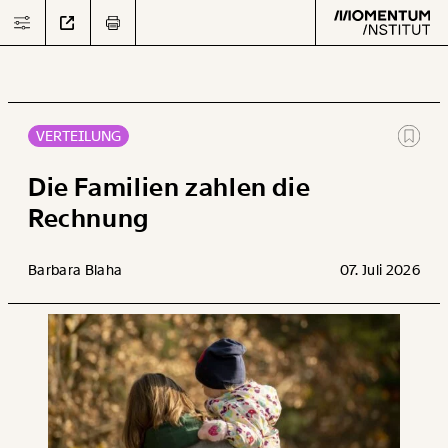
VERTEILUNG
Text
second
Die Familien zahlen die
Rechnung
Arbeit
Barbara Blaha
07. Juli 2026
Verteilung
Klima
Datensätze