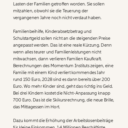
Lasten der Familien getroffen worden. Sie sollen
mitzahlen, obwohl sie die Teuerung der
vergangenen Jahre noch nicht verdaut haben.
Familienbeihilfe, Kinderabsetzbetrag und
Schulstartgeld sollen nicht an die steigenden Preise
angepasst werden. Das ist eine reale Kürzung. Denn
wenn alles teurer und Familienleistungen nicht
mitwachsen, dann verlieren Familien Kaufkraft.
Berechnungen des Momentum Instituts zeigen, eine
Familie mit einem Kind verliert kommendes Jahr
rund 150 Euro, 2028 sind es dann bereits über 200
Euro. Wo mehr Kinder sind, geht das richtig ins Geld.
Bei drei Kindern kostet die Nicht-Anpassung knapp
700 Euro. Das ist die Skikursrechnung, die neue Brille,
Veränderung
das Mittagessen im Hort.
beginnt mit Dir!
Dazu kommt die Erhöhung der Arbeitslosenbeiträge
für kleine Einkommen. 1,4 Millionen Beschäftigte