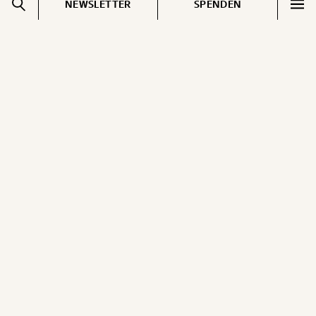
NEWSLETTER
SPENDEN
Impressum
Pressebereich
Datenschutz
Jobs & Fellowships
Cookie Einstellungen
Gemerkte Inhalte
Kontakt
EN