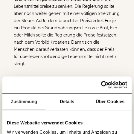
beginnt mit Dir!
Lebensmittelpreise zu senken. Die Regierung sollte
aber noch weiter gehen mit einer völligen Streichung
der Steuer. Außerdem braucht es Preisdeckel: Für je
Werde
und wir können gemeinsam
Fördermitglied
ein Produkt bei Grundnahrungsmitteln wie Brot, Eier
unsere Wirtschaft so gestalten, dass sie für alle
funktioniert. Unsere Recherchen sind für alle frei im
oder Milch sollte die Regierung die Preise festsetzen,
Netz. Unabhängig und werbefrei. Und das wird auch
nach dem Vorbild Kroatiens. Damit sich die
so bleiben. Kämpf’ mit uns für den Fortschritt und
Menschen darauf verlassen können, dass der Preis
unterstütze uns mit Deinem Mitgliedsbeitrag.
für überlebensnotwendige Lebensmittel nicht mehr
steigt.
Du überweist lieber direkt?
Hier unsere IBAN: AT34 4300 0498 0007 6017
Immer auf dem
Deine Spende absetzen:
Fragen und Antworten.
Regierung greift in Strompreise ein
Laufenden bleiben
mit unseren gratis
Zustimmung
Details
Über Cookies
E-Mail-Newslettern!
Die Bundesregierung greift endlich wirksam in die
Strompreise ein. Für Haushalte und kleine Betriebe
(Verbund-Österreich-Tarif) senkt sie ab März beim
Diese Webseite verwendet Cookies
JETZT
Stromkonzern Verbund den Strom-Arbeitspreis pro
Wir verwenden Cookies, um Inhalte und Anzeigen zu