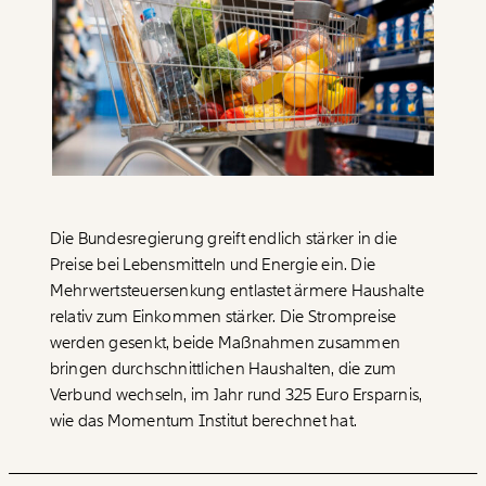
Paper der Woche
Kürzungslandkarte
Projekte
Erbschaftssteuer-Rechner
Koalitions-Kompass
Arbeitslosenrechner
Über uns
Care-Rechner
Team
Befristungs-Monitor
Die Bundesregierung greift endlich stärker in die
Preise bei Lebensmitteln und Energie ein. Die
Jahresberichte
Pflegerechner
Mehrwertsteuersenkung entlastet ärmere Haushalte
relativ zum Einkommen stärker. Die Strompreise
Pressebereich
Parlagram
werden gesenkt, beide Maßnahmen zusammen
Jobs & Fellowships
bringen durchschnittlichen Haushalten, die zum
Verbund wechseln, im Jahr rund 325 Euro Ersparnis,
wie das Momentum Institut berechnet hat.