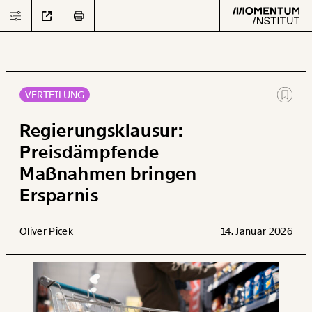
VERTEILUNG
Text
second
Regierungsklausur:
Preisdämpfende
Maßnahmen bringen
Arbeit
Ersparnis
Verteilung
Oliver Picek
14. Januar 2026
Klima
Datensätze