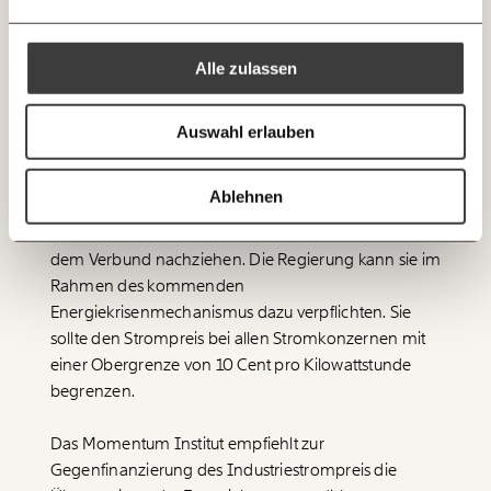
zum Wochenende
https://www.momentum-institut.at/news/regierungsklausur-preisdaempfende-massnahmen-bringen-ersparnis/
Kopieren
Alle zulassen
Ich spende einmalig
Bereits vier Jahre fahren die Stromkonzerne
Auswahl erlauben
20€
40€
Ich bin einverstanden, einen regelmäßigen Newsletter zu erhalten.
Rekordprofite ein, während sie überhöhte
Mehr Informationen:
Datenschutz.
Rechnungen an ihre Kunden stellen. Damit die
60€
100€
Ablehnen
niedrigeren Strompreise bei allen Kunden
ANMELDEN
ankommen, müssen die anderen Stromkonzerne
150€
€
dem Verbund nachziehen. Die Regierung kann sie im
Rahmen des kommenden
Energiekrisenmechanismus dazu verpflichten. Sie
Ich möchte meine Spende verschenken.
Du erhältst eine E-Mail mit deiner
sollte den Strompreis bei allen Stromkonzernen mit
Geschenkurkunde im PDF-Format, welche Du
einer Obergrenze von 10 Cent pro Kilowattstunde
ausdrucken oder weiterleiten und verschenken
kannst.
begrenzen.
Das Momentum Institut empfiehlt zur
Gegenfinanzierung des Industriestrompreis die
WEITER