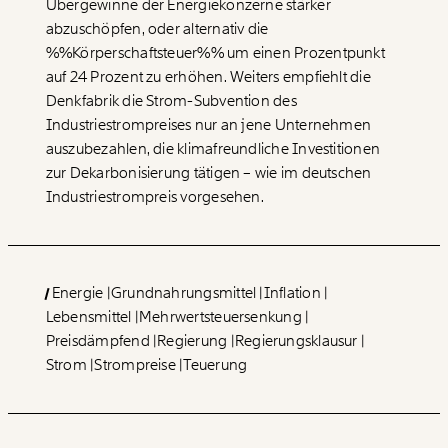
Übergewinne der Energiekonzerne stärker
1/3
abzuschöpfen, oder alternativ die
%%Körperschaftsteuer%% um einen Prozentpunkt
auf 24 Prozent zu erhöhen. Weiters empfiehlt die
Denkfabrik die Strom-Subvention des
Industriestrompreises nur an jene Unternehmen
auszubezahlen, die klimafreundliche Investitionen
zur Dekarbonisierung tätigen – wie im deutschen
Industriestrompreis vorgesehen.
Energie
Grundnahrungsmittel
Inflation
Lebensmittel
Mehrwertsteuersenkung
Preisdämpfend
Regierung
Regierungsklausur
Strom
Strompreise
Teuerung