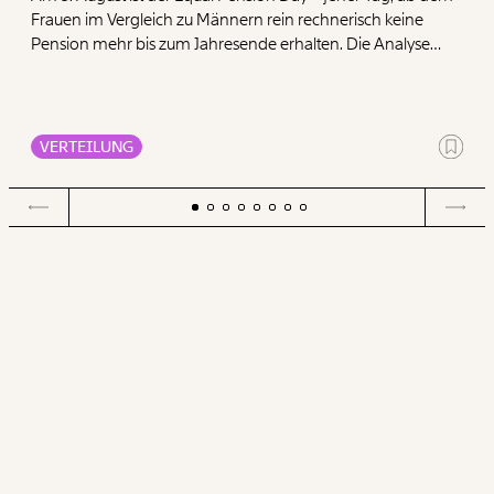
Frauen im Vergleich zu Männern rein rechnerisch keine
Pension mehr bis zum Jahresende erhalten. Die Analyse
zeigt, dass Frauen mit ihren geringen Pensionen deutlich
mehr für die Deckung der Grundbedürfnisse Wohnen,
Ernährung, Energie und Gesundheit ausgeben müssen als
Männer.
VERTEILUNG